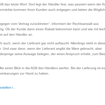
B das letzte Wort: Dort legt der Händler fest, was passiert wenn der 
permärkte kommen ihren Kunden auch entgegen und bieten die Möglichk
ngegen vom Vertrag zurücktreten“, informiert der Rechtsanwalt aus
ng. Ob der Kunde dann einen Rabatt bekommen kann und wie mit leic
mt auf den Händler an.
 auch, wenn der Lieferant gar nicht auftaucht. Aller­dings steht in die
. Und zwar dann, wenn der Lieferant angibt die Ware gebracht, aber
derjenige seine Aussage belegen, der einen Anspruch erhebt, zum Beis
lte einen Blick in die AGB des Händlers werfen. Bei der Lieferung ist e
erein­ba­rungen zur Hand zu haben.
estellen-i…