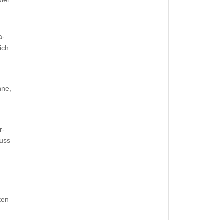
ler.
a­
ich
nne,
r­
muss
ten