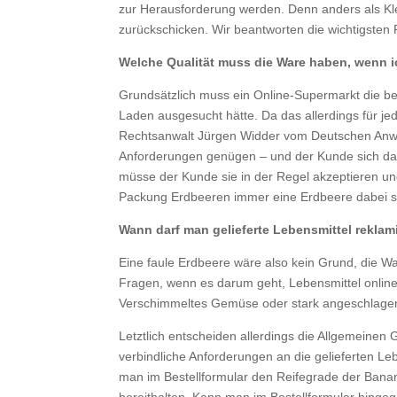
zur Herausforderung werden. Denn anders als Klei
zurückschicken. Wir beantworten die wichtigsten
Welche Qualität muss die Ware haben, wenn ic
Grundsätzlich muss ein Online-Supermarkt die bes
Laden ausgesucht hätte. Da das allerdings für je
Rechtsanwalt Jürgen Widder vom Deutschen Anwalt
Anforderungen genügen – und der Kunde sich dami
müsse der Kunde sie in der Regel akzeptieren un
Packung Erdbeeren immer eine Erdbeere dabei sein
Wann darf man gelie­ferte Lebens­mittel rekla­
Eine faule Erdbeere wäre also kein Grund, die Ware
Fragen, wenn es darum geht, Lebens­mittel online
Verschim­meltes Gemüse oder stark angeschla­g
Letztlich entscheiden allerdings die Allgemeinen
verbindliche Anforderungen an die gelieferten Le
man im Bestellformular den Reifegrade der Bana