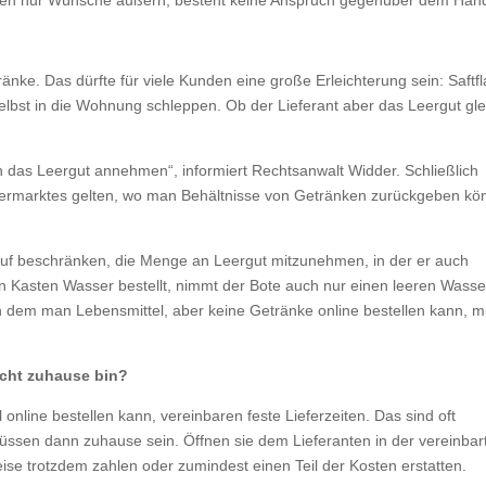
egen nur Wünsche äußern, besteht keine Anspruch gegenüber dem Händ
nke. Das dürfte für viele Kunden eine große Erleich­terung sein: Saftfl
elbst in die Wohnung schleppen. Ob der Lieferant aber das Leergut gle
h das Leergut annehmen“, informiert Rechtsanwalt Widder. Schließlich
upermarktes gelten, wo man Behältnisse von Getränken zurückgeben kö
rauf beschränken, die Menge an Leergut mitzu­nehmen, in der er auch
en Kasten Wasser bestellt, nimmt der Bote auch nur einen leeren Wasse
in dem man Lebens­mittel, aber keine Getränke online bestellen kann, 
nicht zuhause bin?
nline bestellen kann, verein­baren feste Liefer­zeiten. Das sind oft
en dann zuhause sein. Öffnen sie dem Liefe­ranten in der verein­bar
eise trotzdem zahlen oder zumindest einen Teil der Kosten erstatten.