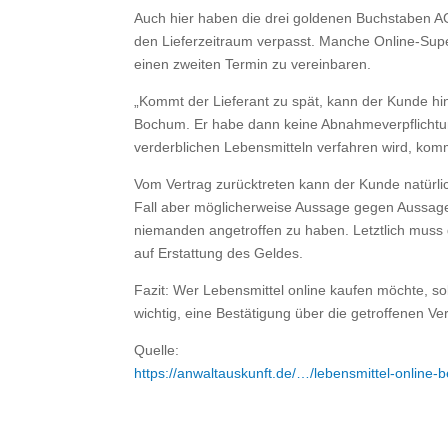
Auch hier haben die drei goldenen Buchstaben AG
den Liefer­zeitraum verpasst. Manche Online-Su
einen zweiten Termin zu verein­baren.
„Kommt der Lieferant zu spät, kann der Kunde hi
Bochum. Er habe dann keine Abnahmeverpflichtu
verderblichen Lebensmitteln verfahren wird, kom
Vom Vertrag zurücktreten kann der Kunde natürlich
Fall aber möglicher­weise Aussage gegen Aussage
niemanden angetroffen zu haben. Letztlich muss 
auf Erstattung des Geldes.
Fazit: Wer Lebens­mittel online kaufen möchte, sol
wichtig, eine Bestätigung über die getrof­fenen V
Quelle:
https://anwaltauskunft.de/…/lebensmittel-online-b