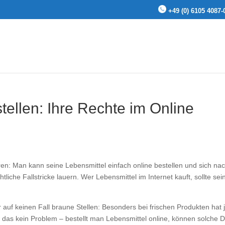
+49 (0) 6105 4087-
stellen: Ihre Rechte im Online
aren: Man kann seine Lebens­mittel einfach online bestellen und sich na
t­liche Fallstricke lauern. Wer Lebens­mittel im Internet kauft, sollte sei
auf keinen Fall braune Stellen: Besonders bei frischen Produkten hat 
st das kein Problem – bestellt man Lebensmittel online, können solche 