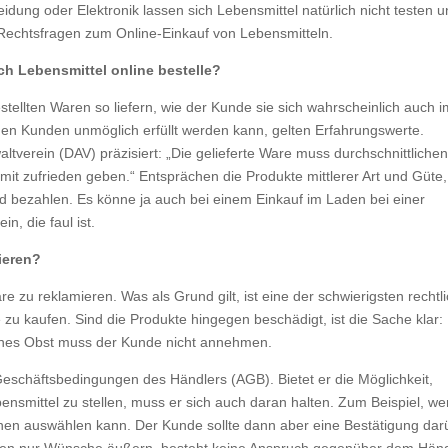
dung oder Elektronik lassen sich Lebensmittel natürlich nicht testen 
 Rechtsfragen zum Online-Einkauf von Lebensmitteln.
h Lebens­mittel online bestelle?
tellten Waren so liefern, wie der Kunde sie sich wahrscheinlich auch i
den Kunden unmöglich erfüllt werden kann, gelten Erfahrungswerte.
verein (DAV) präzisiert: „Die gelieferte Ware muss durchschnittliche
t zufrieden geben.“ Entsprächen die Produkte mittlerer Art und Güte,
d bezahlen. Es könne ja auch bei einem Einkauf im Laden bei einer
, die faul ist.
mieren?
 zu rekla­mieren. Was als Grund gilt, ist eine der schwie­rigsten recht­l
 zu kaufen. Sind die Produkte hingegen beschädigt, ist die Sache klar:
enes Obst muss der Kunde nicht annehmen.
 Geschäftsbedingungen des Händlers (AGB). Bietet er die Möglichkeit,
bensmittel zu stellen, muss er sich auch daran halten. Zum Beispiel, w
nen auswählen kann. Der Kunde sollte dann aber eine Bestätigung dar