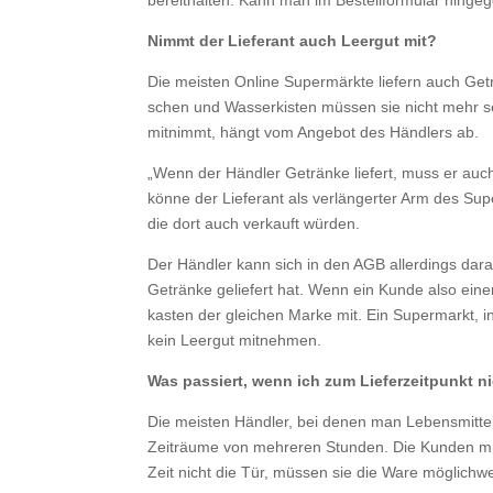
bereithalten. Kann man im Bestellformular hing
Nimmt der Lieferant auch Leergut mit?
Die meisten Online Supermärkte liefern auch Geträ
schen und Wasser­kisten müssen sie nicht mehr s
mitnimmt, hängt vom Angebot des Händlers ab.
„Wenn der Händler Getränke liefert, muss er auc
könne der Lieferant als verlängerter Arm des S
die dort auch verkauft würden.
Der Händler kann sich in den AGB aller­dings da
Getränke geliefert hat. Wenn ein Kunde also ein
kasten der gleichen Marke mit. Ein Super­markt, 
kein Leergut mitnehmen.
Was passiert, wenn ich zum Liefer­zeit­punkt 
Die meisten Händler, bei denen man Lebens­mittel o
Zeiträume von mehreren Stunden. Die Kunden müss
Zeit nicht die Tür, müssen sie die Ware möglich­w