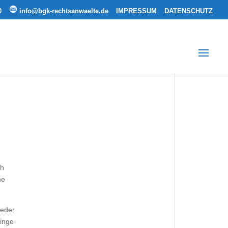
0
info@bgk-rechtsanwaelte.de
IMPRESSUM
DATENSCHUTZ
ch
ne
jeder
Dinge