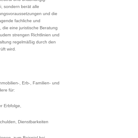
ei, sondern berät alle
llungsvoraussetzungen und die
agende fachliche und
, die eine juristische Beratung
zudem strengen Richtlinien und
nhaltung regelmäßig durch den
üft wird.
mobilien-, Erb-, Familien- und
dere für:
 Erbfolge,
chulden, Dienstbarkeiten
ionen, zum Beispiel bei