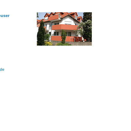
euser
.de