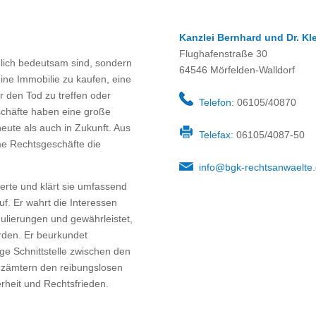
Kanzlei Bernhard und Dr. Kl
Flughafenstraße 30
önlich bedeutsam sind, sondern
64546 Mörfelden-Walldorf
eine Immobilie zu kaufen, eine
r den Tod zu treffen oder
Telefon:
06105/40870
schäfte haben eine große
 heute als auch in Zukunft. Aus
Telefax:
06105/4087-50
me Rechtsgeschäfte die
info@bgk-rechtsanwaelte
xperte und klärt sie umfassend
f. Er wahrt die Interessen
mulierungen und gewährleistet,
erden. Er beurkundet
ge Schnittstelle zwischen den
nzämtern den reibungslosen
erheit und Rechtsfrieden.