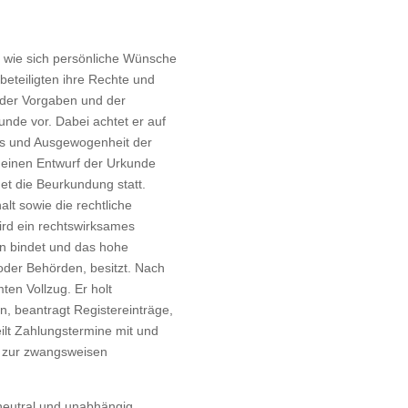
 wie sich persönliche Wünsche
beteiligten ihre Rechte und
 der Vorgaben und der
unde vor. Dabei achtet er auf
ess und Ausgewogenheit der
n einen Entwurf der Urkunde
ndet die Beurkundung statt.
lt sowie die rechtliche
wird ein rechtswirksames
ten bindet und das hohe
oder Behörden, besitzt. Nach
en Vollzug. Er holt
, beantragt Registereinträge,
ilt Zahlungstermine mit und
el zur zwangsweisen
 neutral und unabhängig.