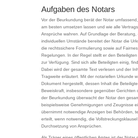
Aufgaben des Notars
Vor der Beurkundung berät der Notar umfassend,
am besten umsetzen lassen und wie alle Vertrags
Ansprüche wahren. Auf Grundlage der Beratung,
individuellen Umstände bereitet der Notar die Urk
die rechtssichere Formulierung sowie auf Fairn
Regelungen. In der Regel stellt er den Beteiligte
zur Verfügung. Sind sich alle Beteiligten einig, fi
Dabei wird der gesamte Text verlesen und der Inha
Tragweite erläutert. Mit der notariellen Urkunde 
Dokument hergestellt, dessen Inhalt die Beteilig
Beweiskraft, insbesondere gegenüber Gerichten 
der Beurkundung überwacht der Notar den gesamt
beispielsweise Genehmigungen und Zeugnisse ein
übernimmt notwendige Anzeigen bei Behörden, te
erteilt, wenn notwendig, die Vollstreckungsklaus
Durchsetzung von Ansprüchen.
Als Träger eines öffentlichen Amtes ist der Notar