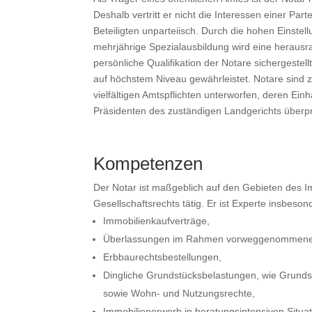
Deshalb vertritt er nicht die Interessen einer Part
Beteiligten unparteiisch. Durch die hohen Einste
mehrjährige Spezialausbildung wird eine herausr
persönliche Qualifikation der Notare sichergestellt
auf höchstem Niveau gewährleistet. Notare sind 
vielfältigen Amtspflichten unterworfen, deren Ei
Präsidenten des zuständigen Landgerichts überpr
Kompetenzen
Der Notar ist maßgeblich auf den Gebieten des Im
Gesellschaftsrechts tätig. Er ist Experte insbeson
Immobilienkaufverträge,
Überlassungen im Rahmen vorweggenommener
Erbbaurechtsbestellungen,
Dingliche Grundstücksbelastungen, wie Grunds
sowie Wohn- und Nutzungsrechte,
Immobilienerwerb in beratungsintensiven Situat